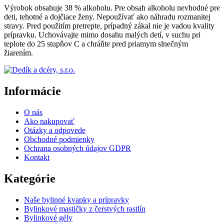
Výrobok obsahuje 38 % alkoholu. Pre obsah alkoholu nevhodné pre
deti, tehotné a dojčiace ženy. Nepoužívať ako náhradu rozmanitej
stravy. Pred použitím pretrepte, prípadný zákal nie je vadou kvality
prípravku. Uchovávajte mimo dosahu malých detí, v suchu pri
teplote do 25 stupňov C a chráňte pred priamym slnečným
žiarením.
Informácie
O nás
Ako nakupovať
Otázky a odpovede
Obchodné podmienky
Ochrana osobných údajov GDPR
Kontakt
Kategórie
Naše bylinné kvapky a prípravky
Bylinkové mastičky z čerstvých rastlín
Bylinkové gély