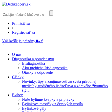
Prihlásiť sa
/
Registrovať sa
Váš košík je prázdny.
0,- €
O nás
Diagnostika a poradenstvo
Irisdiagnostika
Ako prebieha Irisdiagnostika
Otázky a odpovede
Články
Novinky, tipy a zaujímavosti zo sveta prírodnej
medicíny, tradičného liečiteľstva a zdravého životného
štýlu
E-shop
Naše bylinné kvapky a prípravky
Bylinkové mastičky z čerstvých rastlín
Bylinkové gély