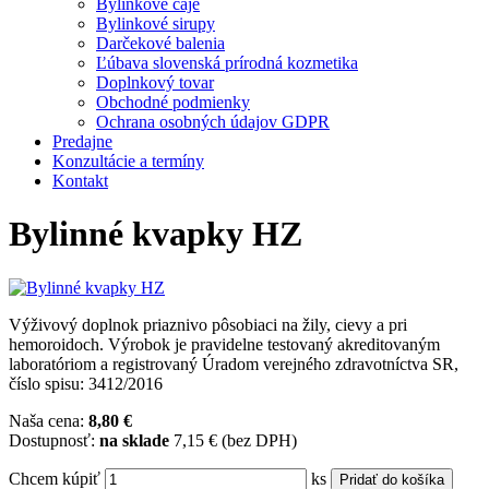
Bylinkové čaje
Bylinkové sirupy
Darčekové balenia
Ľúbava slovenská prírodná kozmetika
Doplnkový tovar
Obchodné podmienky
Ochrana osobných údajov GDPR
Predajne
Konzultácie a termíny
Kontakt
Bylinné kvapky HZ
Výživový doplnok priaznivo pôsobiaci na žily, cievy a pri
hemoroidoch. Výrobok je pravidelne testovaný akreditovaným
laboratóriom a registrovaný Úradom verejného zdravotníctva SR,
číslo spisu: 3412/2016
Naša cena:
8,80 €
Dostupnosť:
na sklade
7,15 € (bez DPH)
Chcem kúpiť
ks