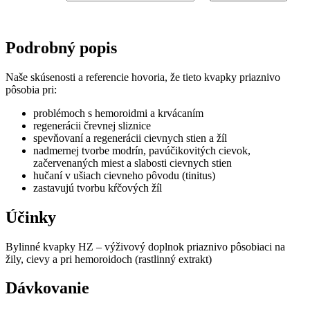
Podrobný popis
Naše skúsenosti a referencie hovoria, že tieto kvapky priaznivo
pôsobia pri:
problémoch s hemoroidmi a krvácaním
regenerácii črevnej sliznice
spevňovaní a regenerácii cievnych stien a žíl
nadmernej tvorbe modrín, pavúčikovitých cievok,
začervenaných miest a slabosti cievnych stien
hučaní v ušiach cievneho pôvodu (tinitus)
zastavujú tvorbu kŕčových žíl
Účinky
Bylinné kvapky HZ – výživový doplnok priaznivo pôsobiaci na
žily, cievy a pri hemoroidoch (rastlinný extrakt)
Dávkovanie