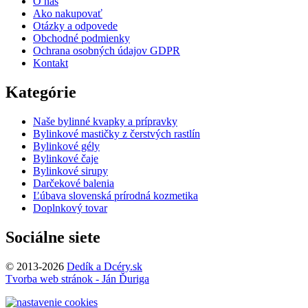
O nás
Ako nakupovať
Otázky a odpovede
Obchodné podmienky
Ochrana osobných údajov GDPR
Kontakt
Kategórie
Naše bylinné kvapky a prípravky
Bylinkové mastičky z čerstvých rastlín
Bylinkové gély
Bylinkové čaje
Bylinkové sirupy
Darčekové balenia
Ľúbava slovenská prírodná kozmetika
Doplnkový tovar
Sociálne siete
© 2013-2026
Dedík a Dcéry.sk
Tvorba web stránok - Ján Ďuriga