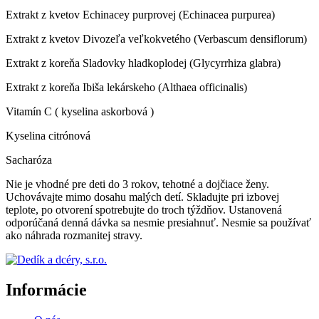
Extrakt z kvetov Echinacey purprovej (
Echinacea purpurea)
Extrakt z kvetov Divozeľa veľkokvetého (
Verbascum densiflorum
)
Extrakt z koreňa Sladovky hladkoplodej (
Glycyrrhiza glabra)
Extrakt z koreňa Ibiša lekárskeho (
Althaea officinalis)
Vitamín C ( kyselina askorbová )
Kyselina citrónová
Sacharóza
Nie je vhodné pre deti do 3 rokov, tehotné a dojčiace ženy.
Uchovávajte mimo dosahu malých detí. Skladujte pri izbovej
teplote, po otvorení spotrebujte do troch týždňov. Ustanovená
odporúčaná denná dávka sa nesmie presiahnuť. Nesmie sa používať
ako náhrada rozmanitej stravy.
Informácie