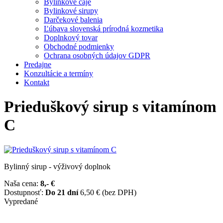
Bylinkové čaje
Bylinkové sirupy
Darčekové balenia
Ľúbava slovenská prírodná kozmetika
Doplnkový tovar
Obchodné podmienky
Ochrana osobných údajov GDPR
Predajne
Konzultácie a termíny
Kontakt
Prieduškový sirup s vitamínom
C
Bylinný sirup - výživový doplnok
Naša cena:
8,- €
Dostupnosť:
Do 21 dní
6,50 € (bez DPH)
Vypredané