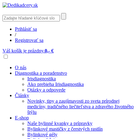
Prihlásiť sa
/
Registrovať sa
Váš košík je prázdny.
0,- €
O nás
Diagnostika a poradenstvo
Irisdiagnostika
Ako prebieha Irisdiagnostika
Otázky a odpovede
Články
Novinky, tipy a zaujímavosti zo sveta prírodnej
medicíny, tradičného liečiteľstva a zdravého životného
štýlu
E-shop
Naše bylinné kvapky a prípravky
Bylinkové mastičky z čerstvých rastlín
Bylinkové gély